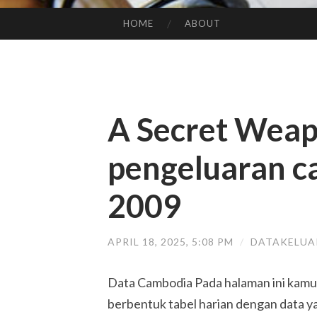
HOME
ABOUT
SKIP TO CONTENT
A Secret Weap
pengeluaran c
2009
APRIL 18, 2025, 5:08 PM
/
DATAKELUA
Data Cambodia Pada halaman ini kamu 
berbentuk tabel harian dengan data ya