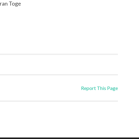
aran Toge
Report This Page