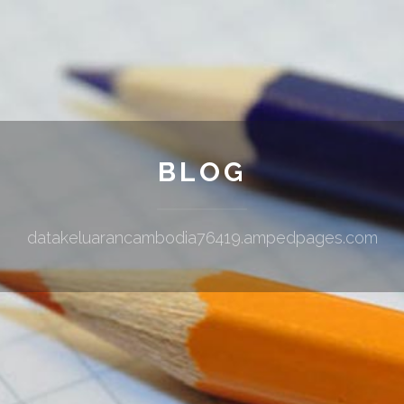
BLOG
datakeluarancambodia76419.ampedpages.com