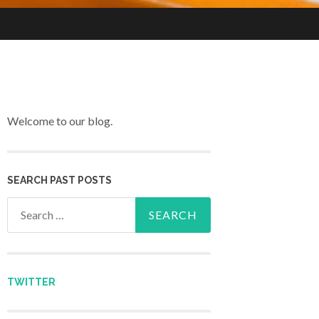
Welcome to our blog.
SEARCH PAST POSTS
Search for:
TWITTER