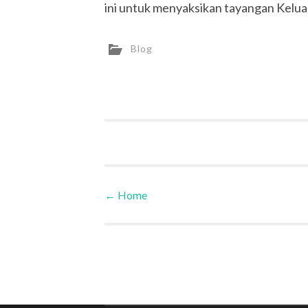
ini untuk menyaksikan tayangan Kelu
Blog
←
Home
Post navigation